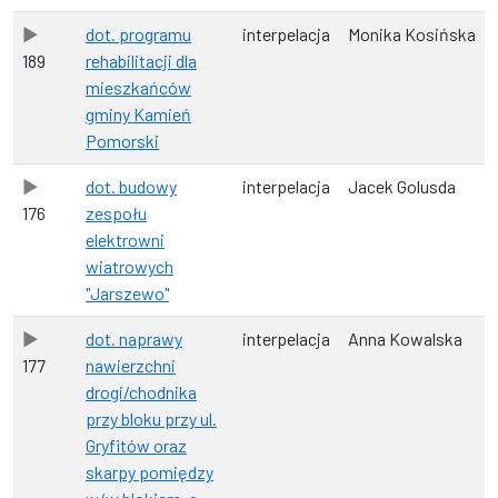
dot. programu
interpelacja
Monika Kosińska
189
rehabilitacji dla
mieszkańców
gminy Kamień
Pomorski
dot. budowy
interpelacja
Jacek Golusda
176
zespołu
elektrowni
wiatrowych
"Jarszewo"
dot. naprawy
interpelacja
Anna Kowalska
177
nawierzchni
drogi/chodnika
przy bloku przy ul.
Gryfitów oraz
skarpy pomiędzy