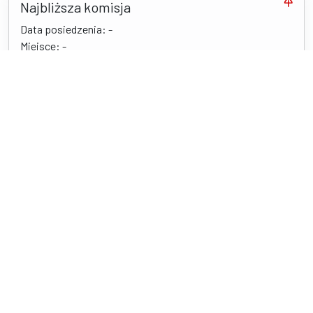
Najbliższa komisja
Data posiedzenia: -
Miejsce: -
Brak danych o najbliższej komisji
Kontakt
Gmina Kamień Pomorski
Stary Rynek 1,
72-400 Kamień Pomorski
tel 913821142, 913823970
um@kamienpomorski.pl