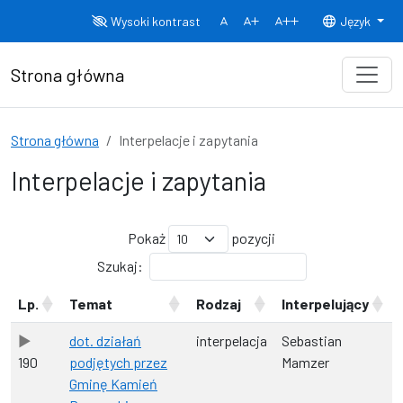
Przejdź do treści
Wysoki kontrast
Język
Normalny rozmiar czcionki
Rozmiar czcionki 150%
Rozmiar czcionki
Strona główna
Strona główna
Interpelacje i zapytania
Interpelacje i zapytania
Pokaż
pozycji
Szukaj:
Lp.
Temat
Rodzaj
Interpelujący
dot. działań
interpelacja
Sebastian
190
podjętych przez
Mamzer
Gminę Kamień