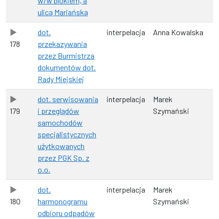
w/w blokiem, a
ulicą Mariańską
dot.
interpelacja
Anna Kowalska
178
przekazywania
przez Burmistrza
dokumentów dot.
Rady Miejskiej
dot. serwisowania
interpelacja
Marek
179
i przeglądów
Szymański
samochodów
specjalistycznych
użytkowanych
przez PGK Sp. z
o.o.
dot.
interpelacja
Marek
180
harmonogramu
Szymański
odbioru odpadów