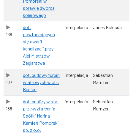
Pomorski w
sprawie dworca
kolejowego
dot.
interpelacja
Jacek Golusda
186
powtarzających
się awarii
kanalizacji przy
Alei Mistrzów
Żeglarstwa
dot. budowy turbin
interpelacja
Sebastian
187
wiatrowych w obr.
Mamzer
Benice
dot. analizy w spr.
interpelacja
Sebastian
188
przekształcenia
Mamzer
Spółki Marina
Kamień Pomorski
sp. z o.o.