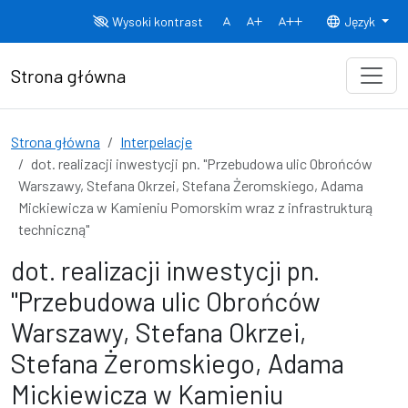
Przejdź do treści
Wysoki kontrast
Język
Normalny rozmiar czcionki
Rozmiar czcionki 150%
Rozmiar czcionki
Strona główna
Strona główna
Interpelacje
dot. realizacji inwestycji pn. "Przebudowa ulic Obrońców
Warszawy, Stefana Okrzei, Stefana Żeromskiego, Adama
Mickiewicza w Kamieniu Pomorskim wraz z infrastrukturą
techniczną"
dot. realizacji inwestycji pn.
"Przebudowa ulic Obrońców
Warszawy, Stefana Okrzei,
Stefana Żeromskiego, Adama
Mickiewicza w Kamieniu