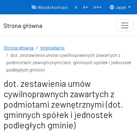
Przejdź do treści
Wysoki kontrast
Język
Normalny rozmiar czcionki
Rozmiar czcionki 150%
Rozmiar czcionki
Strona główna
Strona główna
Interpelacje
dot. zestawienia umów cywilnoprawnych zawartych z
podmiotami zewnętrznymi (dot. gminnych spółek i jednostek
podległych gminie)
dot. zestawienia umów
cywilnoprawnych zawartych z
podmiotami zewnętrznymi (dot.
gminnych spółek i jednostek
podległych gminie)