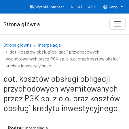
Przejdź do treści
Wysoki kontrast
Język
Normalny rozmiar czcionki
Rozmiar czcionki 150%
Rozmiar czcionki
Strona główna
Strona główna
Interpelacje
dot. kosztów obsługi obligacji przychodowych
wyemitowanych przez PGK sp. z o.o. oraz kosztów obsługi
kredytu inwestycyjnego
dot. kosztów obsługi obligacji
przychodowych wyemitowanych
przez PGK sp. z o.o. oraz kosztów
obsługi kredytu inwestycyjnego
Rodzaj:
Interpelacja