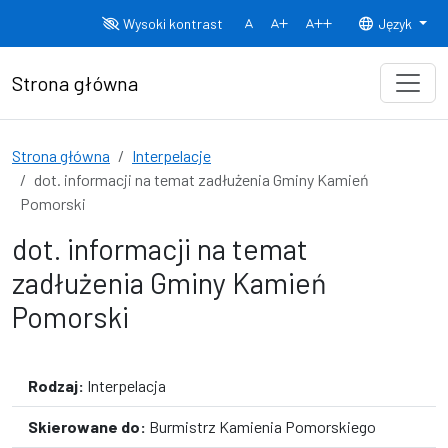
Przejdź do treści
Wysoki kontrast
Język
Normalny rozmiar czcionki
Rozmiar czcionki 150%
Rozmiar czcionki
Strona główna
Strona główna
Interpelacje
dot. informacji na temat zadłużenia Gminy Kamień
Pomorski
dot. informacji na temat
zadłużenia Gminy Kamień
Pomorski
Rodzaj:
Interpelacja
Skierowane do:
Burmistrz Kamienia Pomorskiego