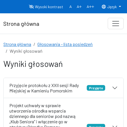
Przejdź do treści
Wysoki kontrast
Język
Normalny rozmiar czcionki
Rozmiar czcionki 150%
Rozmiar czcionki
Strona główna
Strona główna
Głosowania - lista posiedzeń
Wyniki głosowań
Wyniki głosowań
Przyjęcie protokołu z XXII sesji Rady
Przyjęto
Miejskiej w Kamieniu Pomorskim
Projekt uchwały w sprawie
utworzenia ośrodka wsparcia
dziennego dla seniorów pod nazwą
„Klub Seniora” i włączenie go w
struktury Ośrodka Pomocy
Przyjęto