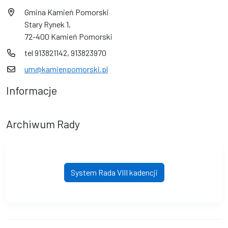
Gmina Kamień Pomorski
Stary Rynek 1,
72-400 Kamień Pomorski
tel 913821142, 913823970
um@kamienpomorski.pl
Informacje
Archiwum Rady
System Rada VIII kadencji