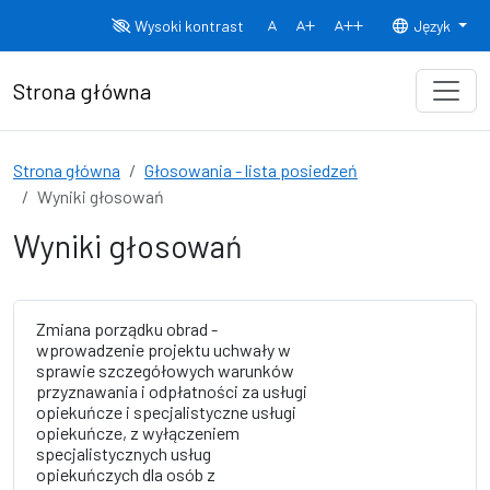
Przejdź do treści
Wysoki kontrast
Język
Normalny rozmiar czcionki
Rozmiar czcionki 150%
Rozmiar czcionki
Strona główna
Strona główna
Głosowania - lista posiedzeń
Wyniki głosowań
Wyniki głosowań
Zmiana porządku obrad -
wprowadzenie projektu uchwały w
sprawie szczegółowych warunków
przyznawania i odpłatności za usługi
opiekuńcze i specjalistyczne usługi
opiekuńcze, z wyłączeniem
specjalistycznych usług
opiekuńczych dla osób z